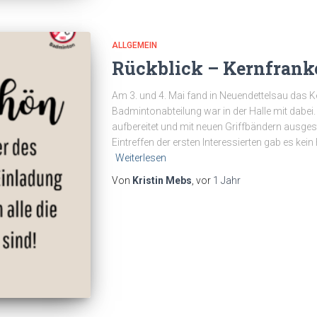
ALLGEMEIN
Rückblick – Kernfrank
Am 3. und 4. Mai fand in Neuendettelsau das K
Badmintonabteilung war in der Halle mit dabei.
aufbereitet und mit neuen Griffbändern ausge
Eintreffen der ersten Interessierten gab es ke
Weiterlesen
Von
Kristin Mebs
, vor
1 Jahr